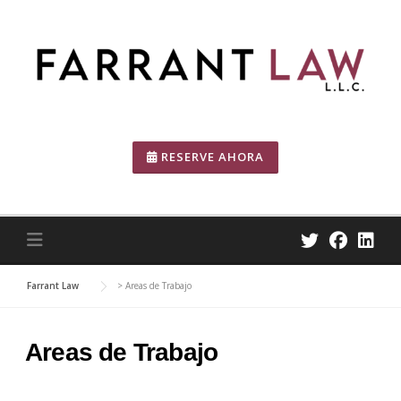
Skip
to
content
RESERVE AHORA
Farrant Law
>
Areas de Trabajo
Areas de Trabajo