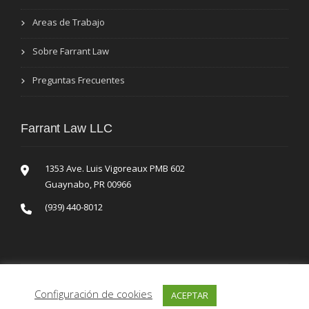
Areas de Trabajo
Sobre Farrant Law
Preguntas Frecuentes
Farrant Law LLC
1353 Ave. Luis Vigoreaux PMB 602
Guaynabo, PR 00966
(939) 440-8012
Configuración de cookies
ACEPTAR
Copyright © 2021 Farrant Law. Powered by
MSquared //